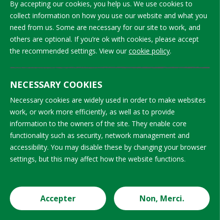
By accepting our cookies, you help us. We use cookies to
sont nécessaires pour
collect information on how you use our website and what you
aboutir à des
need from us. Some are necessary for our site to work, and
procédures alignées
others are optional. If you’re ok with cookies, please accept
pour l’identification et
the recommended settings. View our
cookie policy
.
la mesure du travail
des enfants.
NECESSARY COOKIES
Développer/adapter
✔
Partiellement réalisé.
Necessary cookies are widely used in order to make websites
les guides d’entretien
Des échanges sur les
work, or work more efficiently, as well as to provide
existants pour les
bonnes pratiques
information to the owners of the site. They enable core
observateurs qui
relatives aux
functionality such as security, network management and
incluent les bonnes
techniques d’entretien,
accessibility. You may disable these by changing your browser
pratiques en matière
à la sauvegarde de
settings, but this may affect how the website functions.
d’identification du
l’enfant, etc. ont lieu au
travail des enfants
sein du secteur;
(techniques de
toutefois, des
Accepter
Non, Merci.
Cookie Settings
vérification de l’âge,
documents de